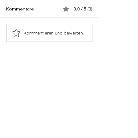
Kommentare
0.0 / 5 (0)
Kommentieren und bewerten...
Schöne Nägel, schöne
Kennst du sch
Hände
Haarpflege vo
NIOBLU?