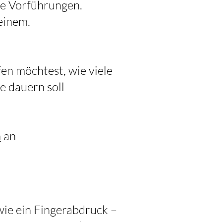
ie Vorführungen.
einem.
fen möchtest, wie viele
e dauern soll
n
an
 wie ein Fingerabdruck –