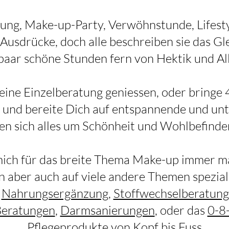
ung, Make-up-Party, Verwöhnstunde, Lifestyl
 Ausdrücke, doch alle beschreiben sie das Gl
 paar schöne Stunden fern von Hektik und All
eine Einzelberatung geniessen, o
der
bringe 
und bereite Dich auf entspannende und unt
en sich alles um Schönheit und Wohlbefinde
mich für das breite Thema Make-up immer mä
in aber auch auf viele andere Themen speziali
b
Nahrungsergänzung
,
Stoffwechselberatung
Beratungen
,
Darmsanierungen
, oder das
0-8
Pflegeprodukte von Kopf bis Fuss