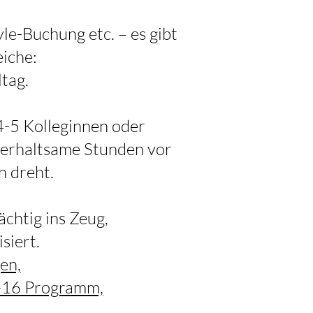
e-Buchung etc. – es gibt
eiche:
tag.
4-5 Kolleginnen oder
erhaltsame Stunden vor
n dreht.
chtig ins Zeug,
siert.
en,
-16 Programm,