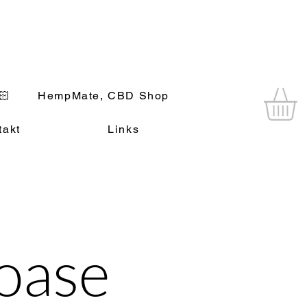
🏻
HempMate, CBD Shop
takt
Links
oase