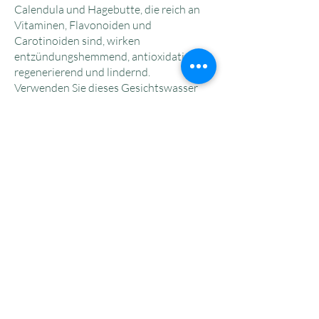
Calendula und Hagebutte, die reich an
Vitaminen, Flavonoiden und
Carotinoiden sind, wirken
entzündungshemmend, antioxidativ,
regenerierend und lindernd.
Verwenden Sie dieses Gesichtswasser
unbedingt nach einer ersten Reinigung
mit der Gentle Cleansing Milk + AHA
der Linie NIOBLU.
RINGELBLUMEN- UND
HAGEBUTTENEXTRAKT
Ersterer hat eine
entzündungshemmende, schützende
und heilende Wirkung auf die Epidermis
sowie regenerierende und
feuchtigkeitsspendende Eigenschaften;
letzterer stimuliert dank der nährenden
Vitamine C und E sowie der