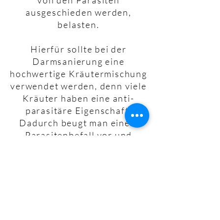
von den Parasiten
ausgeschieden werden,
belasten.
Hierfür sollte bei der
Darmsanierung eine
hochwertige Kräutermischung
verwendet werden, denn viele
Kräuter haben eine anti-
parasitäre Eigenschaft.
Dadurch beugt man einem
Parasitenbefall vor und
schafft ein Milieu, in dem sich
Parasiten nicht mehr wohl
fühlen.
Hast du Tiere? Katzen,
Hunde, Pferde ... und machst