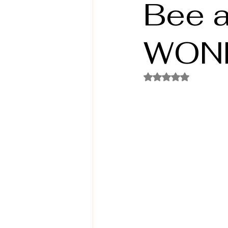
Bee a
WOND
Mit NaN von 5 Ster