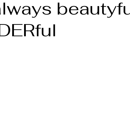
lways beautyfu
ERful
nen bewertet.