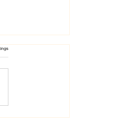
rtet.
ings
esund beginnt im
 – und das mit CBD,
! 💚