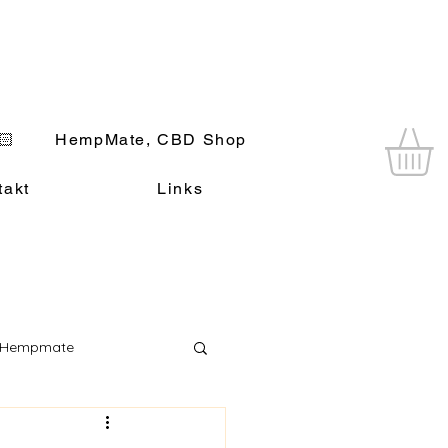
🏻
HempMate, CBD Shop
takt
Links
 Hempmate