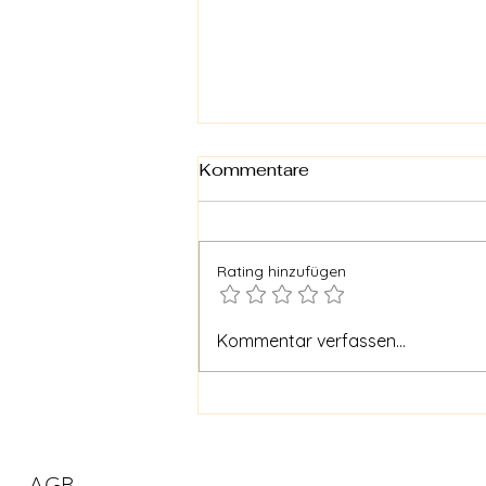
Kommentare
Rating hinzufügen
Nioblu Collagen Drink 3 +1
Kommentar verfassen...
Gratis & 1 Collagen
Gesichtsmaske Gratis
AGB