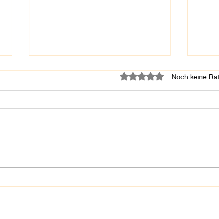
Mit 0 von 5 Sternen bewe
Noch keine Rat
Aktuell, Sonnenschutz im
🦷 G
Angebot
Mund
Baby