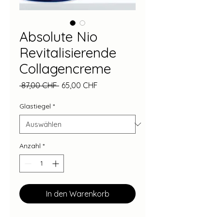
Absolute Nio
Revitalisierende
Collagencreme
Standardpreis
Sale-
 87,00 CHF 
65,00 CHF
Preis
Glastiegel
*
Anzahl
*
In den Warenkorb