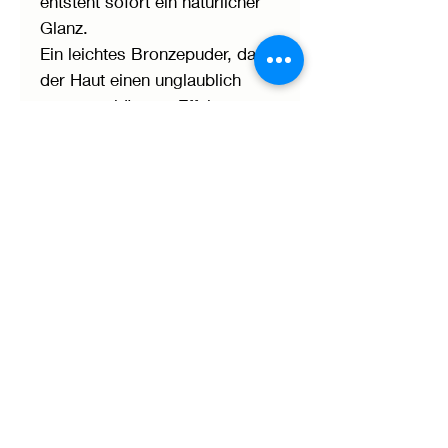
entsteht sofort ein natürlicher
Glanz.
Ein leichtes Bronzepuder, das
der Haut einen unglaublich
sonnengeküssten Effekt
verleiht und den Teint
verbessert.
Anwendung
Dieser Bronzer ist ein Muss für
alle Hauttöne, unabhängig von Ihrer
Haarfarbe.
Benutzen Sie ihn als Konturing, als
"Rouge" oder sogar als Lidschatten,
nass und trocken verwendbar.
AGB
Ein Allrounder, ein Must have!
Impressum