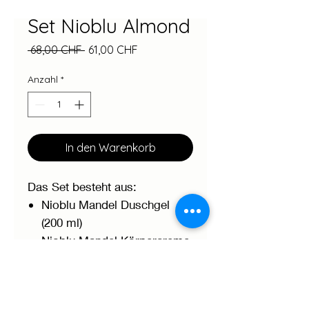
Set Nioblu Almond
Standardpreis
Sale-
 68,00 CHF 
61,00 CHF
Preis
Anzahl
*
In den Warenkorb
Das Set besteht aus:
Nioblu Mandel Duschgel
(200 ml)
Nioblu Mandel Körpercreme
(200 ml)
Nioblu Mandel Körperöl (150
ml)