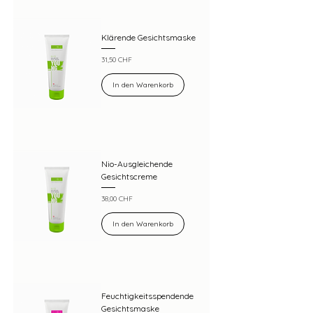
Klärende Gesichtsmaske
Preis
31,50 CHF
In den Warenkorb
Nio-Ausgleichende
Gesichtscreme
Preis
38,00 CHF
In den Warenkorb
Feuchtigkeitsspendende
Gesichtsmaske