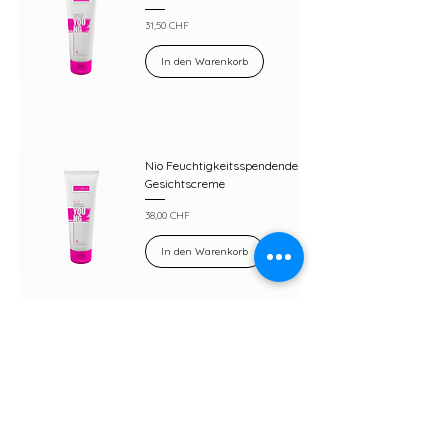
Preis
31,50 CHF
In den Warenkorb
Nio Feuchtigkeitsspendende
Gesichtscreme
Preis
38,00 CHF
In den Warenkorb
Mizellen-Reinigungsgel
Preis
27,50 CHF
In den Warenkorb