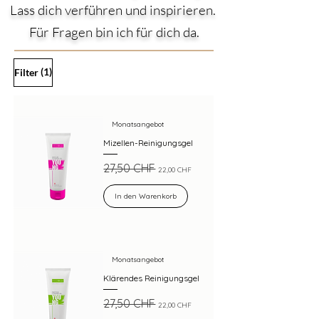
Lass dich verführen und inspirieren.
Für Fragen bin ich für dich da.
(1)
Filter
Monatsangebot
Mizellen-Reinigungsgel
Standardpreis
Sale-Preis
27,50 CHF
22,00 CHF
In den Warenkorb
Monatsangebot
Klärendes Reinigungsgel
Standardpreis
Sale-Preis
27,50 CHF
22,00 CHF