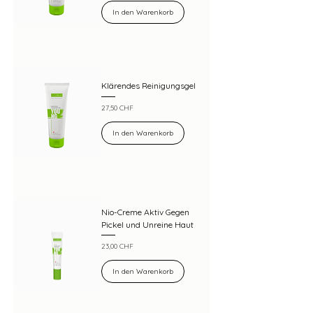
In den Warenkorb
Klärendes Reinigungsgel
Preis
27,50 CHF
In den Warenkorb
Nio-Creme Aktiv Gegen
Pickel und Unreine Haut
Preis
23,00 CHF
In den Warenkorb